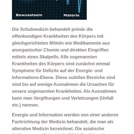
Resonanz Analyse (Vollversion)
DNS Aktivierung
Die Schulmedizin behandelt primär die
DNS Demoversion
offenkundigen Krankheiten des Körpers mit
gleichgerichteten Mitteln wie Medikamente aus
DNS Vollversion
anorganischer Chemie und direkten Eingriffen
mittels eines Skalpells. Alle sogenannten
Kontakt
Krankheiten des Körpers sind zunächst einmal
Symptome für Defizite auf der Energie- und
Impressum
Informations-Ebene. Diese subtilen Bereiche sind
sind bis auf wenige Ausnahmen die Ursachen für
unsere sogenannten Krankheiten. Als Ausnahmen
kann man Vergiftungen und Verletzungen (Unfall
etc.) nennen.
Energie und Information werden von einer anderen
Fachrichtung der Medizin behandelt, die man als
alterative Medizin bezeichnet. Die asiatische