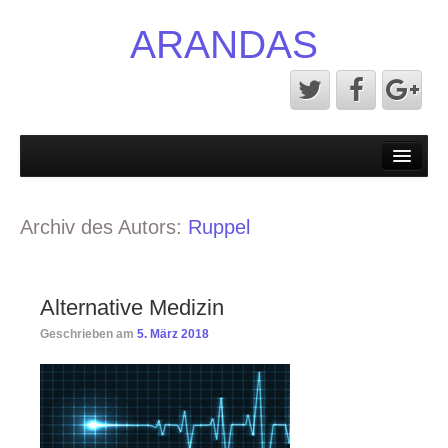
ARANDAS
Start
Blog
Archiv des Autors:
Ruppel
Über uns
Alternative Medizin
Bücher
Geschrieben am
5. März 2018
Resonanz Analyse
Resonanz Analyse (Demoversion)